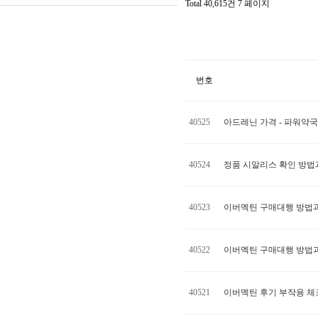
Total 40,615건
7 페이지
번호
40525
아드레닌 가격 - 파워약국
40524
정품 시알리스 확인 방법
40523
이버멕틴 구매대행 방법과 복
40522
이버멕틴 구매대행 방법과 복
40521
이버멕틴 후기 부작용 체크! 