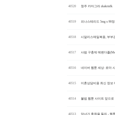
40520
청주 카마그라 zkakrmfk
40519
피나스테리드 5mg x 90
40518
시알리스매일복용, 부부관
40517
사람 구충제 메벤다졸(Mebe
40516
네이버 웹툰 세상: 로마
40515
이혼상담비용 최신 정보 매
40514
불법 웹툰 사이트 앞으로
40513
악녀가 후원을 들킴 - 웹