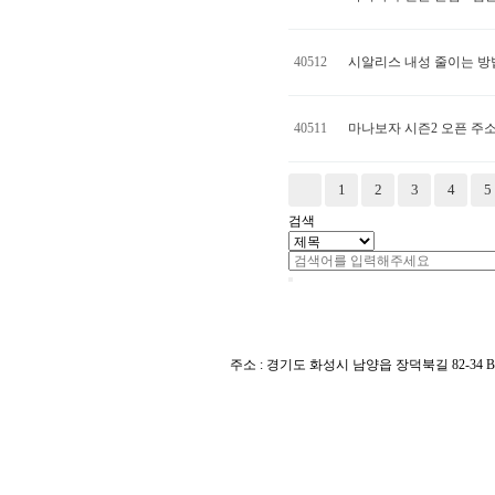
40512
시알리스 내성 줄이는 방
40511
마나보자 시즌2 오픈 주소 -
다음
맨끝
1
2
3
4
5
검색
주소 : 경기도 화성시 남양읍 장덕북길 82-34 B동 l TEL 