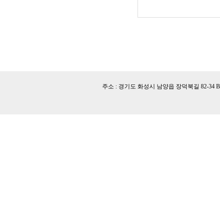
주소 : 경기도 화성시 남양읍 장덕북길 82-34 B동 l TEL 